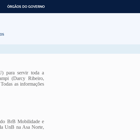
ÓRGÃOS DO GOVERNO
os
U) para servir toda a
ampi (Darcy Ribeiro,
 Todas as informações
e do BrB Mobilidade e
i da UnB na Asa Norte,