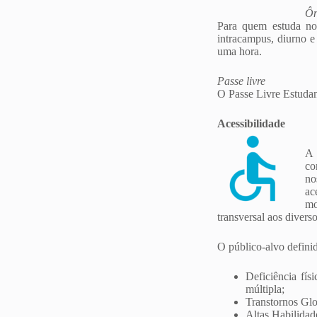
Ôn
Para quem estuda no 
intracampus, diurno e
uma hora.
Passe livre
O Passe Livre Estudant
Acessibilidade
A 
co
no
ac
mo
transversal aos divers
O público-alvo definid
Deficiência físi
múltipla;
Transtornos Gl
Altas Habilidad