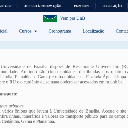
ICA BR
ACESSO À INFORMAÇÃO
PARTICIPE
LEGISLAÇÃO
I
Vem pra UnB
R
P
A
icial
Cursos
Cronograma
Localização
Contat
R
A
O
C
O
N
T
Universidade de Brasília dispões de Restaurante Universitário (R
E
munidade. Ao todo são cinco unidades distribuídas nos quatro c
Ú
ilândia, Planaltina e Gama) e uma unidade na Fazenda Água Limpa.
D
bre o RU e o cardápio da semana podem ser acessados em ru.unb.br.
O
ansporte
nhas urbanas
 vários ônibus que levam à Universidade de Brasília. Acesse o sit
nfira linhas, itinerários e valores do transporte público para os camp
 Ceilândia, Gama e Planaltina.