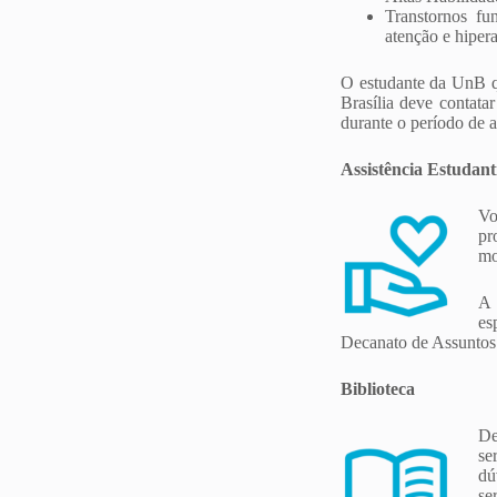
Transtornos fun
atenção e hipera
O estudante da UnB q
Brasília deve contatar
durante o período de 
Assistência Estudant
Vo
pr
mo
A 
es
Decanato de Assuntos
Biblioteca
De
se
dú
se