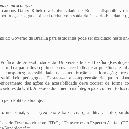
ibus intracampus
campus Darcy Ribeiro, a Universidade de Brasília disponibiliza o 
 noturno, de segunda à sexta-feira, com saída da Casa do Estudante 
il do Governo de Brasília para estudantes pode ser solicitado neste lin
Política de Acessibilidade da Universidade de Brasília (Resoluç
nstruída a partir dos seguintes eixos: acessibilidade arquitetônica e urb
s transportes; acessibilidade na comunicação e informação; acessi
essibilidade pedagógica. Destaca-se a compreensão de que o plan
nitoramento das ações de acessibilidade deve ocorrer de forma con
os setores da UnB. Acesse o documento na íntegra para conferir todos os
o pelo Política abrange:
ca, intelectual, visual (cegueira e baixa visão), auditiva, surdez, surd
obais do Desenvolvimento (TDG) / Transtorno do Espectro Autista (TE
es/Superdotação;