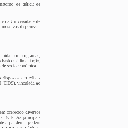
ranstorno de déficit de
de da Universidade de
iniciativas disponíveis
ituída por programas,
s básicos (alimentação,
idade socioeconômica.
s dispostos em editais
al (DDS), vinculada ao
em oferecido diversos
da BCE. As principais
ante a pandemia podem
Em caso de dúvidas,