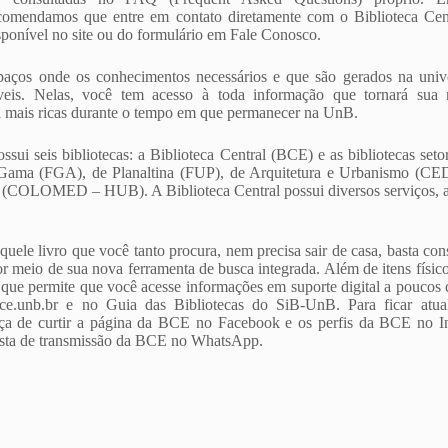
comendamos que entre em contato diretamente com o Biblioteca Cen
sponível no site ou do formulário em Fale Conosco.
spaços onde os conhecimentos necessários e que são gerados na univ
veis. Nelas, você tem acesso à toda informação que tornará sua 
a mais ricas durante o tempo em que permanecer na UnB.
ui seis bibliotecas: a Biblioteca Central (BCE) e as bibliotecas seto
 Gama (FGA), de Planaltina (FUP), de Arquitetura e Urbanismo (
io (COLOMED – HUB). A Biblioteca Central possui diversos serviços, 
quele livro que você tanto procura, nem precisa sair de casa, basta cons
por meio de sua nova ferramenta de busca integrada. Além de itens fís
s que permite que você acesse informações em suporte digital a poucos 
e.unb.br e no Guia das Bibliotecas do SiB-UnB. Para ficar atual
ça de curtir a página da BCE no Facebook e os perfis da BCE no In
lista de transmissão da BCE no WhatsApp.