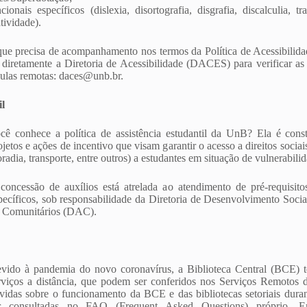
cionais específicos (dislexia, disortografia, disgrafia, discalculia, t
tividade).
ue precisa de acompanhamento nos termos da Política de Acessibilida
 diretamente a Diretoria de Acessibilidade (DACES) para verificar as 
aulas remotas: daces@unb.br.
il
cê conhece a política de assistência estudantil da UnB? Ela é const
ojetos e ações de incentivo que visam garantir o acesso a direitos sociai
radia, transporte, entre outros) a estudantes em situação de vulnerabil
concessão de auxílios está atrelada ao atendimento de pré-requisito
pecíficos, sob responsabilidade da Diretoria de Desenvolvimento Soci
 Comunitários (DAC).
vido à pandemia do novo coronavírus, a Biblioteca Central (BCE) t
rviços a distância, que podem ser conferidos nos Serviços Remotos 
vidas sobre o funcionamento da BCE e das bibliotecas setoriais dur
r consultadas no FAQ (Frequent Asked Questions) próprio. 