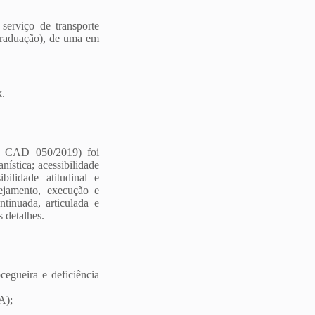
serviço de transporte
(graduação), de uma em
k.
ão CAD 050/2019) foi
anística; acessibilidade
bilidade atitudinal e
ejamento, execução e
tinuada, articulada e
 detalhes.
ocegueira e deficiência
A);