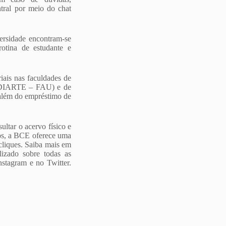
tral por meio do chat
ersidade encontram-se
rotina de estudante e
riais nas faculdades de
CEDIARTE – FAU) e de
além do empréstimo de
ultar o acervo físico e
icos, a BCE oferece uma
cliques. Saiba mais em
izado sobre todas as
stagram e no Twitter.