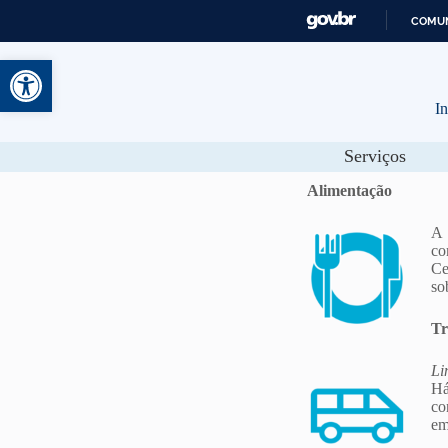
COMUN
Abrir a barra de ferramentas
In
Serviços
Alimentação
A 
co
Ce
so
Tr
Li
Há
co
em