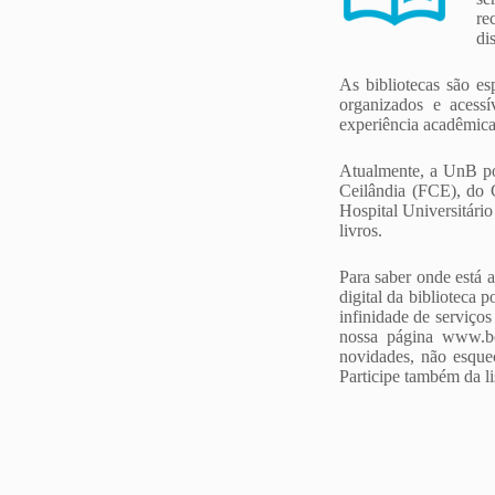
re
di
As bibliotecas são e
organizados e acessí
experiência acadêmic
Atualmente, a UnB poss
Ceilândia (FCE), do
Hospital Universitár
livros.
Para saber onde está a
digital da biblioteca 
infinidade de serviço
nossa página www.bc
novidades, não esque
Participe também da 