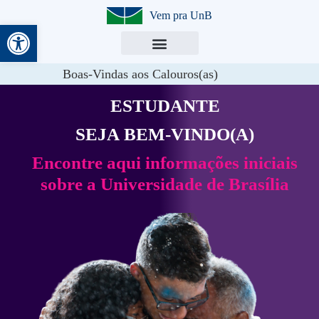
Vem pra UnB
Abrir a barra de ferramentas
Boas-Vindas aos Calouros(as)
ESTUDANTE
SEJA BEM-VINDO(A)
Encontre aqui informações iniciais
sobre a Universidade de Brasília